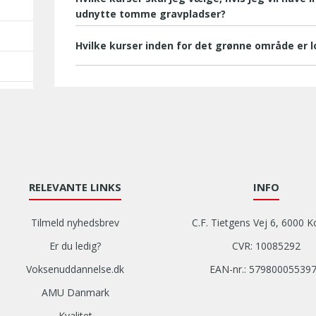
udnytte tomme gravpladser?
Hvilke kurser inden for det grønne område er l
RELEVANTE LINKS
INFO
Tilmeld nyhedsbrev
C.F. Tietgens Vej 6, 6000 K
Er du ledig?
CVR: 10085292
Voksenuddannelse.dk
EAN-nr.: 57980005539
AMU Danmark
Kvalitet