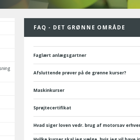
FAQ - DET GRØNNE OMRÅDE
Faglært anlægsgartner
sning
Afsluttende prøver på de grønne kurser?
Maskinkurser
Sprøjtecertifikat
Hvad siger loven vedr. brug af motorsav erhv
Hvilke kurser skal jeg vælge, hvis jeg vil have in