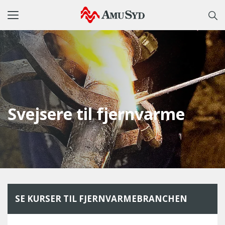
Toggle
navigation
Svejsere til fjernvarme
SE KURSER TIL FJERNVARMEBRANCHEN