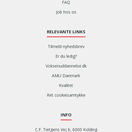
FAQ
i
f
Job hos os
i
c
e
RELEVANTE LINKS
r
i
Tilmeld nyhedsbrev
n
g
Er du ledig?
i
Voksenuddannelse.dk
T
I
AMU Danmark
G
Kvalitet
-
s
Ret cookiesamtykke
v
e
j
INFO
s
n
C.F. Tietgens Vej 6, 6000 Kolding