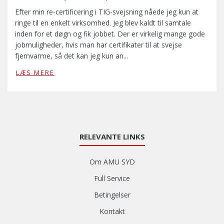
Efter min re-certificering i TIG-svejsning nåede jeg kun at
ringe til en enkelt virksomhed. Jeg blev kaldt til samtale
inden for et døgn og fik jobbet. Der er virkelig mange gode
jobmuligheder, hvis man har certifikater til at svejse
fjernvarme, så det kan jeg kun an...
E
LÆS MERE
f
t
e
r
m
i
RELEVANTE LINKS
n
r
Om AMU SYD
e
-
Full Service
c
Betingelser
e
r
Kontakt
t