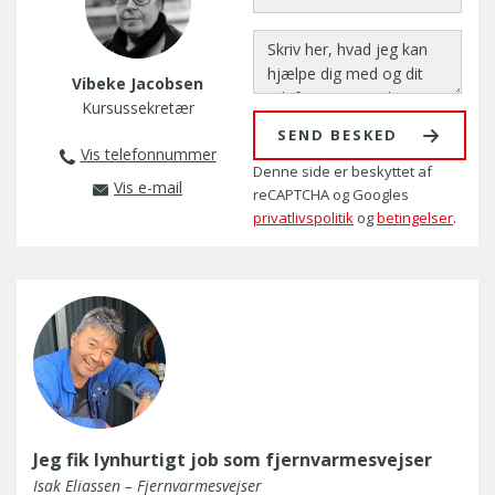
Vibeke Jacobsen
Kursussekretær
SEND BESKED
Vis telefonnummer
76 37 37 43
Denne side er beskyttet af
Vis e-mail
reCAPTCHA og Googles
vip@amusyd.dk
privatlivspolitik
og
betingelser
.
Jeg fik lynhurtigt job som fjernvarmesvejser
Isak Eliassen – Fjernvarmesvejser