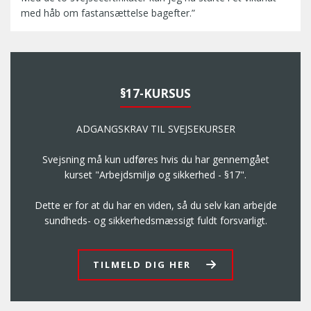
f
med håb om fastansættelse bagefter.”
r
S
a
o
s
m
v
u
e
d
§17-KURSUS
j
l
s
æ
e
ADGANGSKRAV TIL SVEJSEKURSER
r
e
t
r
Svejsning må kun udføres hvis du har gennemgået
r
h
kurset "Arbejdsmiljø og sikkerhed - §17".
u
v
s
e
Dette er for at du har en viden, så du selv kan arbejde
t
r
sundheds- og sikkerhedsmæssigt fuldt forsvarligt.
f
v
a
e
s
t
TILMELD DIG HER
t
v
k
i
l
l