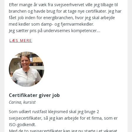
Efter mange år væk fra svejseerhvervet ville jeg tilbage til
branchen og havde brug for at tage nye certifikater. Jeg har
fået job inden for energibranchen, hvor jeg skal arbejde
med kedler som damp- og fjernvarmekedler.
Jeg sætter pris på undervisernes kompetencer....
E
LÆS MERE
f
t
e
r
m
a
n
g
Certifikater giver job
e
å
Carina, kursist
r
Som udlært rustfast klejnsmed skal jeg bruge 2
v
svejsecertifikater, så jeg kan arbejde for et firma, som er
æ
ISO-godkendt.
k
Med de to svejsecertifikater kan jeg nu starte i et vikariat