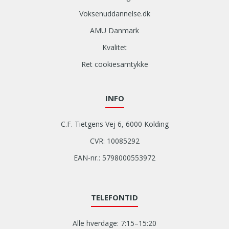
s
h
v
Voksenuddannelse.dk
e
e
n
AMU Danmark
j
o
s
Kvalitet
g
e
h
Ret cookiesamtykke
c
a
e
v
r
d
INFO
t
e
i
b
C.F. Tietgens Vej 6, 6000 Kolding
f
r
i
CVR: 10085292
u
k
g
EAN-nr.: 5798000553972
a
f
t
o
e
r
r
TELEFONTID
a
,
t
s
t
Alle hverdage: 7:15–15:20
å