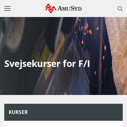
Toggle
navigation
Svejsekurser for F/I
KURSER