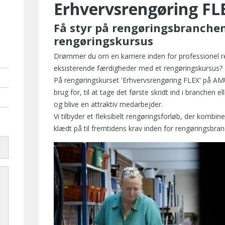
Erhvervsrengøring FL
Få styr på rengøringsbranche
rengøringskursus
n
Drømmer du om en karriere inden for professionel ren
eksisterende færdigheder med et rengøringskursus?
På rengøringskurset 'Erhvervsrengøring FLEX' på AM
brug for, til at tage det første skridt ind i branchen e
.dk
og blive en attraktiv medarbejder.
Vi tilbyder et fleksibelt rengøringsforløb, der kombine
klædt på til fremtidens krav inden for rengøringsbra