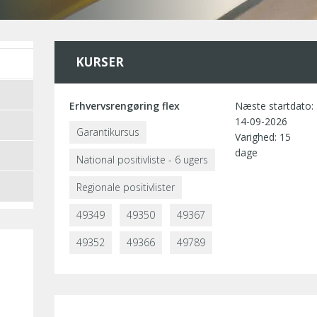
KURSER
Erhvervsrengøring flex
Næste startdato:
14-09-2026
Garantikursus
Varighed: 15
dage
National positivliste - 6 ugers
Regionale positivlister
49349
49350
49367
49352
49366
49789