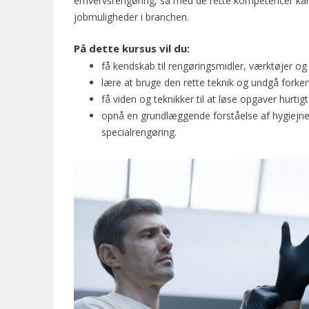
erhvervsrengøring, så med de rette kompetencer kan
jobmuligheder i branchen.
På dette kursus vil du:
få kendskab til rengøringsmidler, værktøjer o
lære at bruge den rette teknik og undgå forkert
få viden og teknikker til at løse opgaver hurtigt
opnå en grundlæggende forståelse af hygiejne 
specialrengøring.