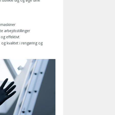
 udvikle dig og øge dine
g maskiner
e arbejdsstillinger
 og effektivt
og kvalitet i rengøring og