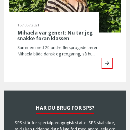
16 / 06 / 2021
Mihaela var genert: Nu tør jeg
snakke foran klassen
Sammen med 20 andre flersprogede lærer
Mihaela både dansk og rengøring, så hu...
HAR DU BRUG FOR SPS?
SPS står for specialpædagogisk støtte. SPS skal sikre,
at du kan uddanne dig på lige fod med andre, selv om