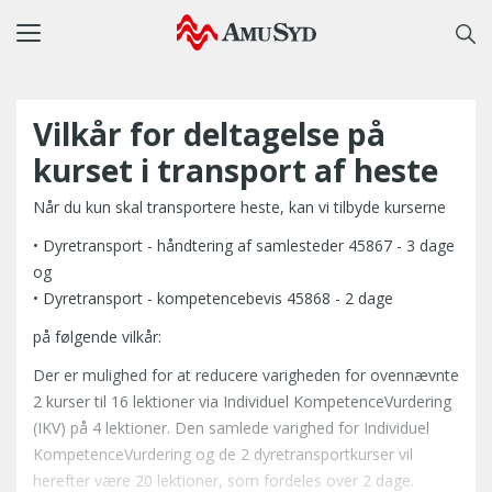
Toggle
navigation
Vilkår for deltagelse på
kurset i transport af heste
Når du kun skal transportere heste, kan vi tilbyde kurserne
• Dyretransport - håndtering af samlesteder 45867 - 3 dage
og
• Dyretransport - kompetencebevis 45868 - 2 dage
på følgende vilkår:
Der er mulighed for at reducere varigheden for ovennævnte
2 kurser til 16 lektioner via Individuel KompetenceVurdering
(IKV) på 4 lektioner. Den samlede varighed for Individuel
KompetenceVurdering og de 2 dyretransportkurser vil
herefter være 20 lektioner, som fordeles over 2 dage.