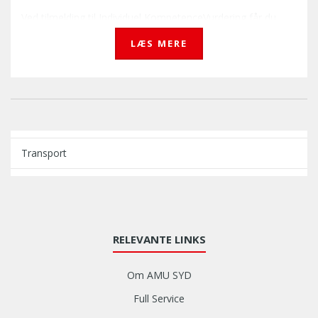
Ved tilmelding til Individuel KompetenceVurdering får du
tilsendt en læsevejledning og teoretisk materiale, som du
LÆS MERE
skal gennemgå grundigt inden kursusstart.
Den Individuelle KompetenceVurdering inkluderer en test,
som afklarer, om du kan få merit til at gennemføre
yretransportkurserne med reduceret varighed, når der skal
transporteres heste. Består du ikke prøven, henvises du til
at deltage på de ordinære kurser med en samlet varighed
Transport
på 5 dage.
De 2 kursusdage afsluttes med en autorisereret prøve, som
du skal bestå, for at få udleveret kompetencebevis til 1
dyreart.
RELEVANTE LINKS
Om AMU SYD
Full Service