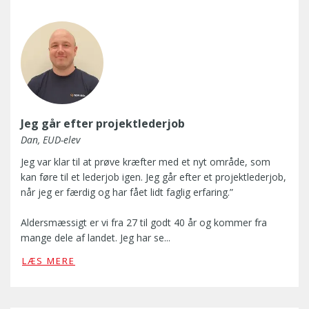
e
e
b
l
r
u
s
e
n
e
r
d
n
e
e
,
t
n
e
r
u
r
i
n
Jeg går efter projektlederjob
i
g
d
n
t
Dan, EUD-elev
e
d
i
r
Jeg var klar til at prøve kræfter med et nyt område, som
b
g
u
kan føre til et lederjob igen. Jeg går efter et projektlederjob,
l
t
d
når jeg er færdig og har fået lidt faglig erfaring.”
i
g
d
k
o
a
Aldersmæssigt er vi fra 27 til godt 40 år og kommer fra
i
d
n
mange dele af landet. Jeg har se...
b
t
n
J
y
s
LÆS MERE
e
e
g
a
l
g
g
m
s
v
e
a