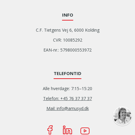
i
r
s
k
n
k
e
a
g
s
INFO
a
n
s
o
f
f
a
m
o
ø
C.F. Tietgens Vej 6, 6000 Kolding
r
h
p
r
b
e
CVR: 10085292
l
e
e
d
e
t
EAN-nr.: 5798000553972
j
e
v
i
d
n
e
l
e
P
,
e
.
e
TELEFONTID
h
t
J
r
v
l
e
s
Alle hverdage: 7:15–15:20
o
e
g
o
r
d
Telefon: +45 76 37 37 37
h
l
d
e
a
i
Mail: info@amusyd.dk
a
r
r
t
n
j
f
.
e
o
å
E
n
b
e
f