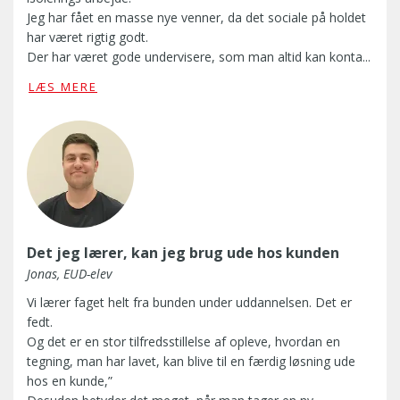
Jeg har fået en masse nye venner, da det sociale på holdet
har været rigtig godt.
Der har været gode undervisere, som man altid kan konta...
D
LÆS MERE
e
t
v
i
g
t
i
g
Det jeg lærer, kan jeg brug ude hos kunden
s
t
Jonas, EUD-elev
e
Vi lærer faget helt fra bunden under uddannelsen. Det er
,
fedt.
s
Og det er en stor tilfredsstillelse af opleve, hvordan en
o
tegning, man har lavet, kan blive til en færdig løsning ude
m
hos en kunde,”
j