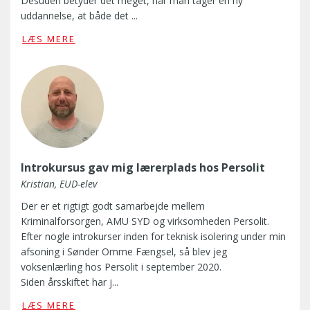
Desuden betyder det meget, når man tager en ny
e
uddannelse, at både det ...
g
V
h
LÆS MERE
i
a
l
r
æ
f
r
å
e
e
r
t
f
m
a
e
Introkursus gav mig lærerplads hos Persolit
g
d
e
Kristian, EUD-elev
p
t
å
Der er et rigtigt godt samarbejde mellem
h
u
Kriminalforsorgen, AMU SYD og virksomheden Persolit.
e
d
Efter nogle introkurser inden for teknisk isolering under min
l
d
afsoning i Sønder Omme Fængsel, så blev jeg
t
a
voksenlærling hos Persolit i september 2020.
f
n
Siden årsskiftet har j...
r
n
D
a
LÆS MERE