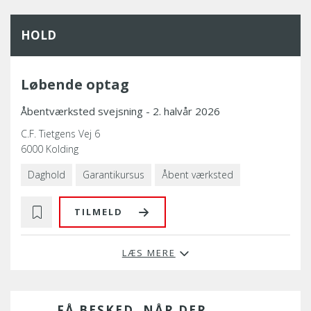
HOLD
Løbende optag
Åbentværksted svejsning - 2. halvår 2026
C.F. Tietgens Vej 6
6000 Kolding
Daghold
Garantikursus
Åbent værksted
TILMELD
LÆS MERE
FÅ BESKED, NÅR DER