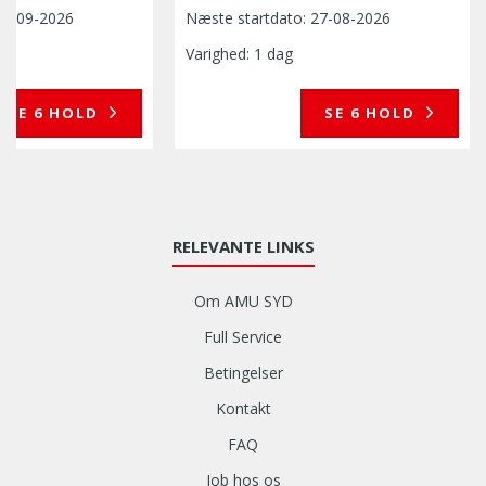
02-09-2026
Næste startdato:
27-08-2026
Varighed: 1 dag
SE 6 HOLD
SE 6 HOLD
RELEVANTE LINKS
Om AMU SYD
Full Service
Betingelser
Kontakt
FAQ
Job hos os