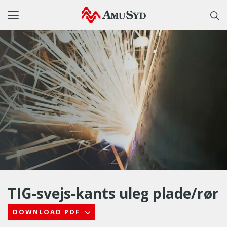
Toggle
navigation
TIG-svejs-kants uleg plade/rør
DOWNLOAD PDF