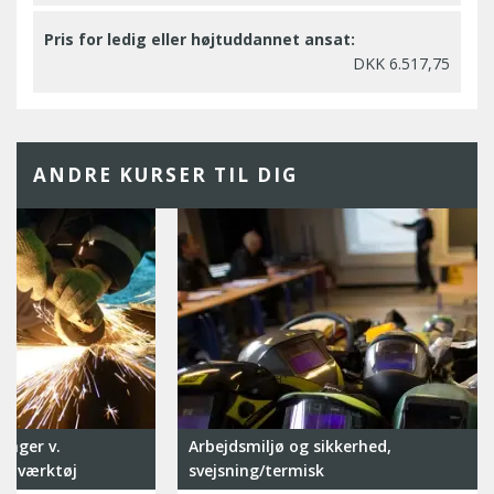
Pris for ledig eller højtuddannet ansat:
DKK 6.517,75
ANDRE KURSER TIL DIG
inger v.
Arbejdsmiljø og sikkerhed,
de værktøj
svejsning/termisk