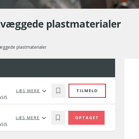
kvæggede plastmaterialer
æggede plastmaterialer
LÆS MERE
TILMELD
ASIS
LÆS MERE
OPTAGET
ASIS