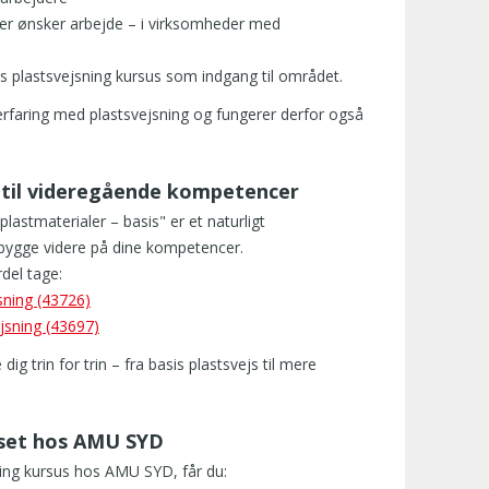
ller ønsker arbejde – i virksomheder med
sis plastsvejsning kursus som indgang til området.
rfaring med plastsvejsning og fungerer derfor også
g til videregående kompetencer
lastmaterialer – basis" er et naturligt
 bygge videre på dine kompetencer.
del tage:
sning (43726)
jsning (43697)
g trin for trin – fra basis plastsvejs til mere
rset hos AMU SYD
ning kursus hos AMU SYD, får du: