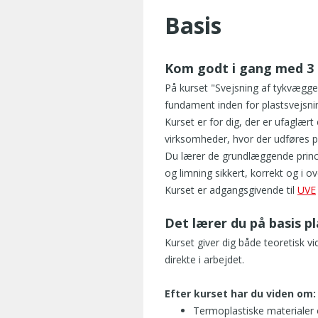
a
Basis
r
l
æ
Kom godt i gang med 3 u
r
t
På kurset "Svejsning af tykvægged
m
fundament inden for plastsvejsni
e
Kurset er for dig, der er ufaglært 
r
virksomheder, hvor der udføres p
e
Du lærer de grundlæggende princ
,
og limning sikkert, korrekt og i
e
Kurset er adgangsgivende til
UVE
n
d
Det lærer du på basis p
j
e
Kurset giver dig både teoretisk 
g
direkte i arbejdet.
h
a
Efter kurset har du viden om:
v
Termoplastiske materialer
d