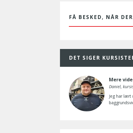
FÅ BESKED, NÅR DE
DET SIGER KURSIST
Mere vide
Daniel, kursi
Jeg har lært
baggrundsvid
J
e
g
h