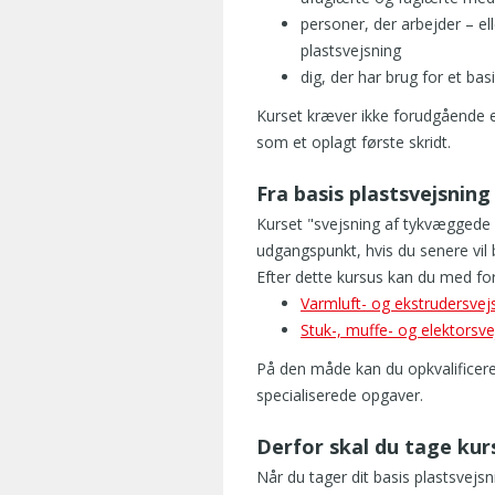
t
personer, der arbejder – e
m
plastsvejsning
e
dig, der har brug for et ba
r
e
Kurset kræver ikke forudgående e
b
som et oplagt første skridt.
a
g
Fra basis plastsvejsnin
g
Kurset "svejsning af tykvæggede p
r
udgangspunkt, hvis du senere vil
u
Efter dette kursus kan du med for
n
Varmluft- og ekstrudersvej
d
Stuk-, muffe- og elektorsve
s
v
På den måde kan du opkvalificere di
i
specialiserede opgaver.
d
e
Derfor skal du tage ku
n
o
Når du tager dit basis plastsvejs