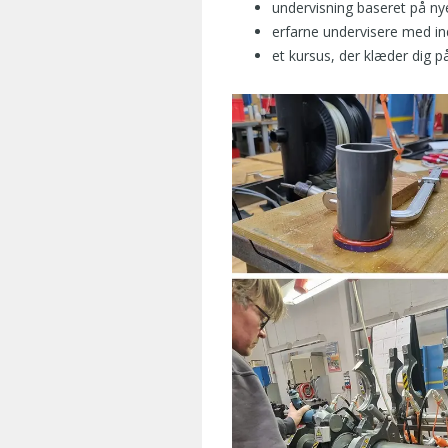
m
undervisning baseret på ny
d
erfarne undervisere med ind
e
et kursus, der klæder dig på
m
a
t
e
r
i
a
l
e
r
,
v
i
b
r
u
g
e