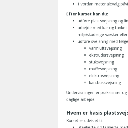
Hvordan materialevalg påvi
e
f
Efter kurset kan du:
o
udføre plastsvejsning og l
r
arbejde med kar og tanke i 
v
miljøskadelige væsker eller 
e
udføre svejsning med følg
n
varmluftsvejsning
t
ekstrudersvejsning
e
stuksvejsning
t
muffesvejsning
.
J
elektrosvejsning
e
kantbuksvejsning
g
Undervisningen er praksisnær og 
h
daglige arbejde.
a
r
Hvem er basis plastsvej
f
å
Kurset er udviklet til:
e
ufaglærte og faglærte med