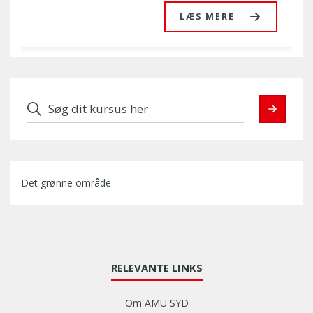
LÆS MERE
Søgning
i
dette
filter
omdirigerer
til
en
Det grønne område
side
med
alle
aktuelle
kurser,
RELEVANTE LINKS
samt
filtrerer
disse
Om AMU SYD