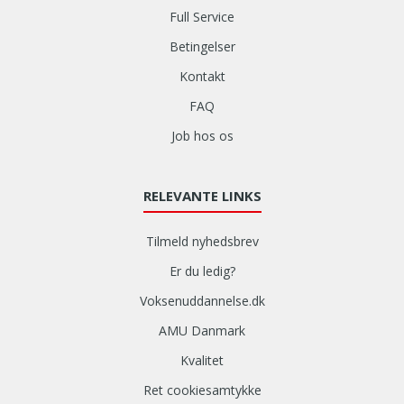
kurser
Full Service
efter
ud
Betingelser
fra
Kontakt
det/de
søgte
FAQ
ord.
Job hos os
RELEVANTE LINKS
Tilmeld nyhedsbrev
Er du ledig?
Voksenuddannelse.dk
AMU Danmark
Kvalitet
Ret cookiesamtykke