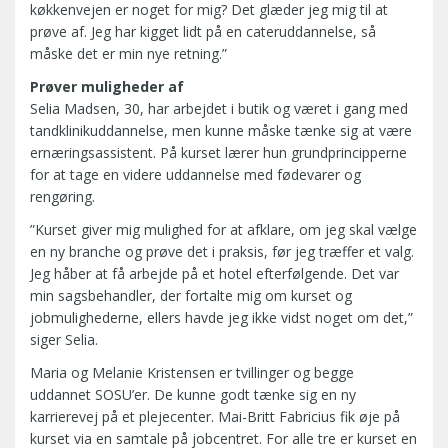
køkkenvejen er noget for mig? Det glæder jeg mig til at
prøve af. Jeg har kigget lidt på en cateruddannelse, så
måske det er min nye retning.”
Prøver muligheder af
Selia Madsen, 30, har arbejdet i butik og været i gang med
tandklinikuddannelse, men kunne måske tænke sig at være
ernæringsassistent. På kurset lærer hun grundprincipperne
for at tage en videre uddannelse med fødevarer og
rengøring.
”Kurset giver mig mulighed for at afklare, om jeg skal vælge
en ny branche og prøve det i praksis, før jeg træffer et valg.
Jeg håber at få arbejde på et hotel efterfølgende. Det var
min sagsbehandler, der fortalte mig om kurset og
jobmulighederne, ellers havde jeg ikke vidst noget om det,”
siger Selia.
Maria og Melanie Kristensen er tvillinger og begge
uddannet SOSU’er. De kunne godt tænke sig en ny
karrierevej på et plejecenter. Mai-Britt Fabricius fik øje på
kurset via en samtale på jobcentret. For alle tre er kurset en