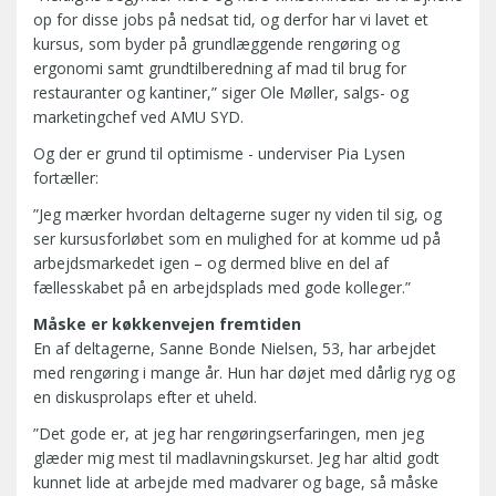
op for disse jobs på nedsat tid, og derfor har vi lavet et
kursus, som byder på grundlæggende rengøring og
ergonomi samt grundtilberedning af mad til brug for
restauranter og kantiner,” siger Ole Møller, salgs- og
marketingchef ved AMU SYD.
Og der er grund til optimisme - underviser Pia Lysen
fortæller:
”Jeg mærker hvordan deltagerne suger ny viden til sig, og
ser kursusforløbet som en mulighed for at komme ud på
arbejdsmarkedet igen – og dermed blive en del af
fællesskabet på en arbejdsplads med gode kolleger.”
Måske er køkkenvejen fremtiden
En af deltagerne, Sanne Bonde Nielsen, 53, har arbejdet
med rengøring i mange år. Hun har døjet med dårlig ryg og
en diskusprolaps efter et uheld.
”Det gode er, at jeg har rengøringserfaringen, men jeg
glæder mig mest til madlavningskurset. Jeg har altid godt
kunnet lide at arbejde med madvarer og bage, så måske