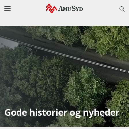
Toggle
navigation
Gode historier og nyheder