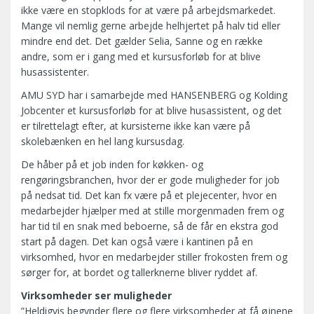
ikke være en stopklods for at være på arbejdsmarkedet.
Mange vil nemlig gerne arbejde helhjertet på halv tid eller
mindre end det. Det gælder Selia, Sanne og en række
andre, som er i gang med et kursusforløb for at blive
husassistenter.
AMU SYD har i samarbejde med HANSENBERG og Kolding
Jobcenter et kursusforløb for at blive husassistent, og det
er tilrettelagt efter, at kursisterne ikke kan være på
skolebænken en hel lang kursusdag.
De håber på et job inden for køkken- og
rengøringsbranchen, hvor der er gode muligheder for job
på nedsat tid. Det kan fx være på et plejecenter, hvor en
medarbejder hjælper med at stille morgenmaden frem og
har tid til en snak med beboerne, så de får en ekstra god
start på dagen. Det kan også være i kantinen på en
virksomhed, hvor en medarbejder stiller frokosten frem og
sørger for, at bordet og tallerknerne bliver ryddet af.
Virksomheder ser muligheder
”Heldigvis begynder flere og flere virksomheder at få øjnene