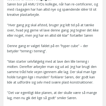
Søren bor på AMU SYDs kollegie, når han re-certificerer, og
med i bagagen har han altid nye og spændende idéer til sit
kreative plastarbejde.
”Hver gang jeg skal afsted, bruger jeg lidt tid på at tænke
over, hvad jeg gerne vil lave denne gang. Jeg tegner det ikke
eller noget, men jeg har en altid idé klar” fortæller Søren
Denne gang er valget faldet på en ”hyper cube” – der
betyder ”terning i terning”.
”Man starter selvfølgelig med at lave den lille terning i
midten. Derefter arbejder man sig ud ad. Jeg har brugt den
samme tråd hele vejen igennem alle lag. Der skal man lige
holde tungen lige i munden” forklarer Søren, der godt kan
lide at udfordre sig selv med svære plast-konstruktioner.
”Det var egentligt ikke planen, at der skulle være så mange
lag, men nu gik det lige så godt” smiler Søren.