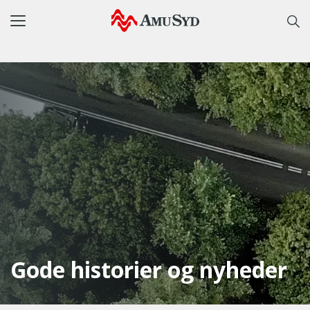
Toggle
navigation
Gode historier og nyheder