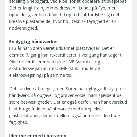
afdeling, Snepsgård, ved Ribe, for at opdatere sit svejsepas.
Det er langt fra hjemmeadressen i Lunde på Fyn, men
opholdet giver ham både tid og ro til at fordybe sig i det
kreative plastarbejde, hvor høj, teknisk faglighed er en
nødvendighed.
En dygtig håndværker
i 13 år har Søren været uddannet plastsvejser. Det er
dermed 7. gang han re-certificerer. Hver gang han tager til
Ribe re-certificerer han både UVE (varmluft-og
ekstrudersvejsning) og USME (stuk-, muffe og
elektrosvejsning) på samme tid.
Det kan lyde af meget, men Søren har rigtig godt styr på sit
håndværk, så opgaver og prøver volder ham sjældent de
store besværligheder. Det er også derfor, han har overskud
til at bruge fritiden på at nørkle med komplekse
plastkreationer, der indimellem også udfordrer den høje
faglighed.
Ideerne er med i bagagen