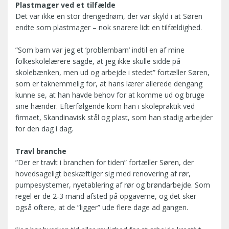
Plastmager ved et tilfælde
Det var ikke en stor drengedrøm, der var skyld i at Søren
endte som plastmager – nok snarere lidt en tilfældighed.
”Som barn var jeg et ’problembarn’ indtil en af mine
folkeskolelærere sagde, at jeg ikke skulle sidde på
skolebænken, men ud og arbejde i stedet” fortæller Søren,
som er taknemmelig for, at hans lærer allerede dengang
kunne se, at han havde behov for at komme ud og bruge
sine hænder. Efterfølgende kom han i skolepraktik ved
firmaet, Skandinavisk stål og plast, som han stadig arbejder
for den dag i dag.
Travl branche
”Der er travlt i branchen for tiden” fortæller Søren, der
hovedsageligt beskæftiger sig med renovering af rør,
pumpesystemer, nyetablering af rør og brøndarbejde. Som
regel er de 2-3 mand afsted på opgaverne, og det sker
også oftere, at de ”ligger” ude flere dage ad gangen.