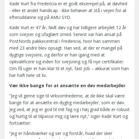
Kadir Kurt fra Fredericia er et godt eksempel på, at døvhed
- eller et andet handicap - ikke behøver at stå i vejen for at
efteruddanne sig på AMU SYD.
Kadir Kurt er 47 år, født døv og har tidligere arbejdet 12 år
som svejser og ufaglært smed. Senest var han ansat på
PostNords pakkecentral i Fredericia, hvor han sammen
med 23 andre blev opsagt. Han ved, at der er mangel på
dygtige svejsere, og derfor er han igang med at
opkvalificere sig inden for svejsning og få nye certifikater.
Om få uger er han klar til et nyt, fast job – akkurat som han
har haft hele sit liv.
Vær ikke bange for at ansætte en døv medarbejder
”Jeg vil gerne sige til virksomhederne, at de ikke skal være
bange for at ansætte en dygtig medarbejder, som er døv.
Jeg ved, at jeg er god til mit fag og i høj grad både er robust
og hurtig til at tilpasse mig og lære nyt,” siger Kadir Kurt og
fortsætter:
”Jeg er håndværker og ser og forstår, hvad der sker