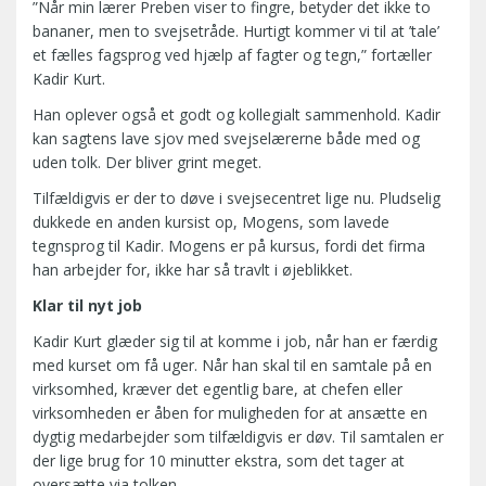
”Når min lærer Preben viser to fingre, betyder det ikke to
bananer, men to svejsetråde. Hurtigt kommer vi til at ’tale’
et fælles fagsprog ved hjælp af fagter og tegn,” fortæller
Kadir Kurt.
Han oplever også et godt og kollegialt sammenhold. Kadir
kan sagtens lave sjov med svejselærerne både med og
uden tolk. Der bliver grint meget.
Tilfældigvis er der to døve i svejsecentret lige nu. Pludselig
dukkede en anden kursist op, Mogens, som lavede
tegnsprog til Kadir. Mogens er på kursus, fordi det firma
han arbejder for, ikke har så travlt i øjeblikket.
Klar til nyt job
Kadir Kurt glæder sig til at komme i job, når han er færdig
med kurset om få uger. Når han skal til en samtale på en
virksomhed, kræver det egentlig bare, at chefen eller
virksomheden er åben for muligheden for at ansætte en
dygtig medarbejder som tilfældigvis er døv. Til samtalen er
der lige brug for 10 minutter ekstra, som det tager at
oversætte via tolken.