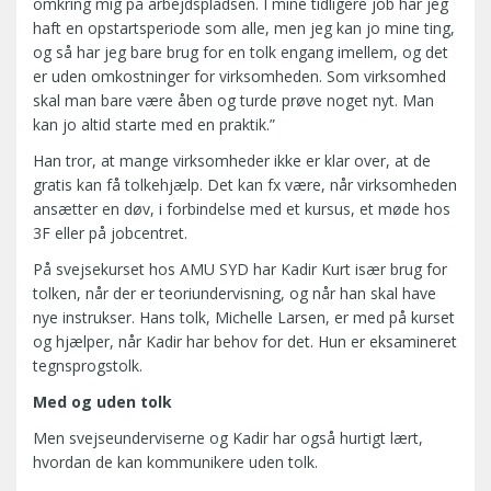
omkring mig på arbejdspladsen. I mine tidligere job har jeg
haft en opstartsperiode som alle, men jeg kan jo mine ting,
og så har jeg bare brug for en tolk engang imellem, og det
er uden omkostninger for virksomheden. Som virksomhed
skal man bare være åben og turde prøve noget nyt. Man
kan jo altid starte med en praktik.”
Han tror, at mange virksomheder ikke er klar over, at de
gratis kan få tolkehjælp. Det kan fx være, når virksomheden
ansætter en døv, i forbindelse med et kursus, et møde hos
3F eller på jobcentret.
På svejsekurset hos AMU SYD har Kadir Kurt især brug for
tolken, når der er teoriundervisning, og når han skal have
nye instrukser. Hans tolk, Michelle Larsen, er med på kurset
og hjælper, når Kadir har behov for det. Hun er eksamineret
tegnsprogstolk.
Med og uden tolk
Men svejseunderviserne og Kadir har også hurtigt lært,
hvordan de kan kommunikere uden tolk.