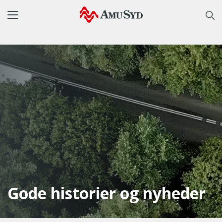
Toggle
navigation
Gode historier og nyheder