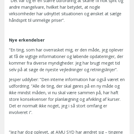
”Det var og er en større udfordring at skaffe fx nok sprit og
andre mangelvare, hvilket har betydet, at nogle
virksomheder har udnyttet situationen og ønsket at sælge
håndsprit til urimelige priser”.
Nye erkendelser
”En ting, som har overrasket mig, er den måde, jeg oplever
at få de vigtige informationer og løbende opdateringer, der
kommer fra diverse myndigheder. Jeg har brugt meget tid
selv på at søge de nyeste vejledninger og retningslinjer”.
Jesper uddyber: ”Den interne information har også været en
udfordring. ”Alle de ting, der skal gøres på en ny måde og
ikke mindst måden, vi nu skal være sammen på, har haft
store konsekvenser for planlægning og afvikling af kurser.
Det er normalt ikke noget, jeg i så stort omfang er
involveret i”.
”Jeg har dog oplevet, at AMU SYD har ændret sig – tingene