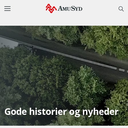
Toggle
navigation
Gode historier og nyheder