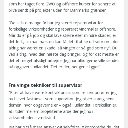
som har taget flere GWO og offshore kurser for senere at
blive sendt på projekter uden for Danmarks grænser.
”De sidste mange år har jeg været rejsemontør for
forskellige virksomheder og repareret vindmøller offshore.
Når du er på job og skal lave større eller mindre skader, er
det fedt, at man næsten kan få det til at se ud som om, der
aldrig har været en skade, så vingen er så god som ny”. Du
ved aldrig, hvad den næste dag bringer, og for det meste er
det et meget alsidigt arbejde. Jeg har altid gerne ville sendes
på opgaver i udlandet. Det er der, pengene ligger”.
Fra vinge tekniker til supervisor
”Efter at have være kontraktansat som rejsemontør er jeg
nu blevet fastansat som supervisor. Jeg bliver stadig sendt
derhen, hvor opgaverne er – også i udlandet. Forskellen er,
at i tiden mellem projekterne arbejder jeg nu i
virksomhedens værksted.
Jeg har også mere ansvar og selvfølgelig kontorarbejde, det