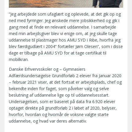
”Jeg arbejdede som ufaglært og oplevede, at det gik op og
ned med fyrringer. Jeg ønskede mere jobsikkerhed og gik i
gang med at finde en relevant uddannelse. I samarbejde
med min arbejdsgiver blev vi enige om, at jeg skulle tage
uddannelse til plastmager hos AMU SYD i Ribe, hvorfra jeg
blev færdigudlært i 2004” fortæller Jørn Olesen”, som i disse
dage er tilbage på AMU SYD for at tage certifikat til
mobilkran.
Danske Erhvervsskoler og – Gymnasiers
Adfærdsundersøgelse Grundforløb 2 elever fra Januar 2020
– februar 2021 viser, at det fortsat er arbejdsplads, chef og
bekendte inden for faget, som påvirker valg og selve
beslutning af uddannelse lige op til uddannelsesstart.
Undersøgelsen, som er baseret på data fra 6.920 elever
optaget direkte på grundforløb 2 i løbet af 2020, belyser,
hvorfor, hvordan og hvornår de voksne valgte starte
uddannelse, og hvad var deres alternativ.