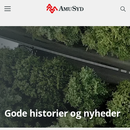
Toggle
navigation
Gode historier og nyheder