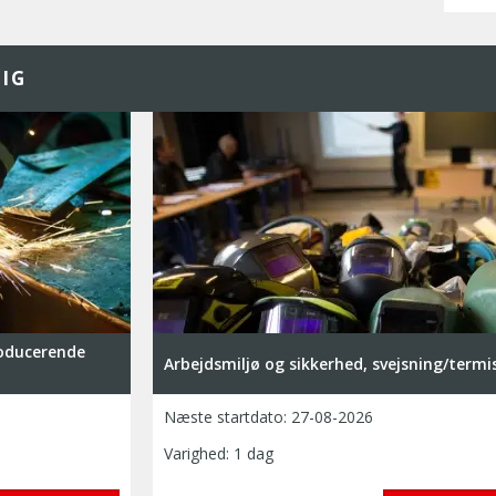
IG
roducerende
Arbejdsmiljø og sikkerhed, svejsning/termi
Næste startdato:
27-08-2026
Varighed: 1 dag