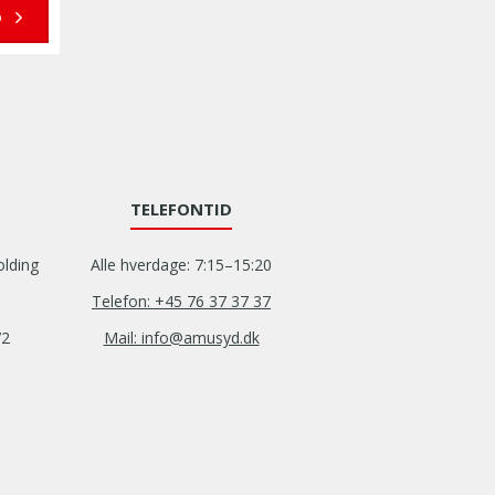
D
TELEFONTID
olding
Alle hverdage: 7:15–15:20
Telefon: +45 76 37 37 37
72
Mail: info@amusyd.dk