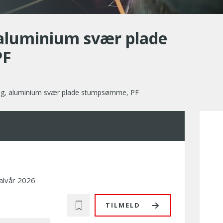
 aluminium svær plade
PF
ng, aluminium svær plade stumpsømme, PF
alvår 2026
TILMELD