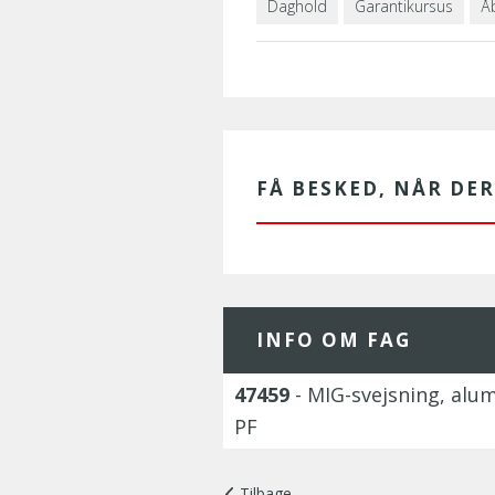
Daghold
Garantikursus
Å
FÅ BESKED, NÅR DE
INFO OM FAG
47459
- MIG-svejsning, al
PF
Tilbage