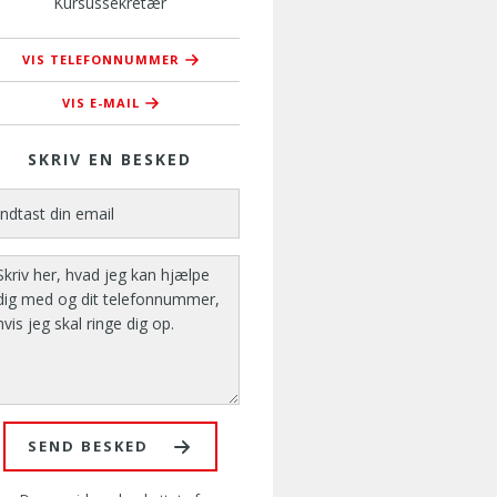
Kursussekretær
VIS TELEFONNUMMER
76 37 37 43
VIS E-MAIL
vip@amusyd.dk
SKRIV EN BESKED
SEND BESKED