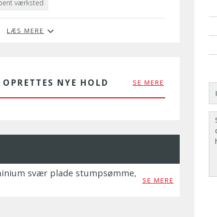
bent værksted
LÆS MERE
R OPRETTES NYE HOLD
SE MERE
uminium svær plade stumpsømme,
SE MERE