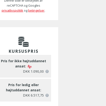
Denne side er beskyttet af
reCAPTCHA og Googles
privatlivspolitik
og
betingelser
.
KURSUSPRIS
Pris for ikke højtuddannet
ansat:
DKK 1.090,00
Pris for ledig eller
højtuddannet ansat:
DKK 6.517,75