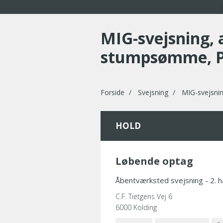
MIG-svejsning,
stumpsømme, 
Forside
Svejsning
MIG-svejsni
HOLD
Løbende optag
Åbentværksted svejsning - 2. h
C.F. Tietgens Vej 6
6000 Kolding