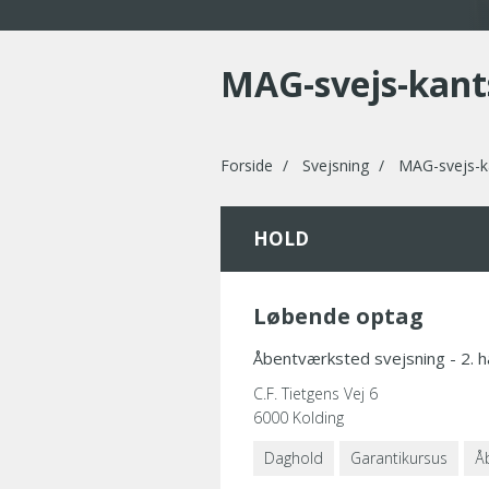
MAG-svejs-kants
Forside
Svejsning
MAG-svejs-ka
HOLD
Løbende optag
Åbentværksted svejsning - 2. h
C.F. Tietgens Vej 6
6000 Kolding
Daghold
Garantikursus
Å