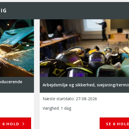
IG
roducerende
Arbejdsmiljø og sikkerhed, svejsning/termi
Næste startdato:
27-08-2026
Varighed: 1 dag
E 6 HOLD
SE 6 HOL