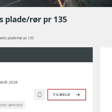
 plade/rør pr 135
nts plade/rør pr 135
alvår 2026
TILMELD
bent værksted