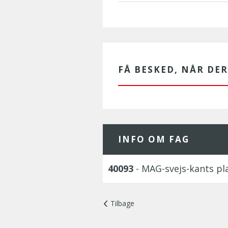
FÅ BESKED, NÅR DE
INFO OM FAG
40093
- MAG-svejs-kants pl
Tilbage