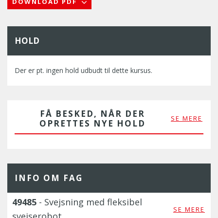
DOWNLOAD PDF
HOLD
Der er pt. ingen hold udbudt til dette kursus.
FÅ BESKED, NÅR DER
SE MERE
OPRETTES NYE HOLD
INFO OM FAG
49485
- Svejsning med fleksibel
SE MERE
svejserobot