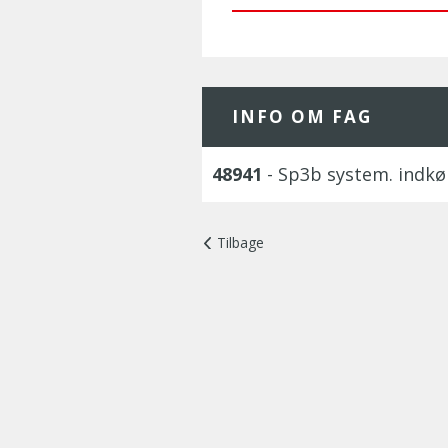
INFO OM FAG
48941
- Sp3b system. indkø
Tilbage