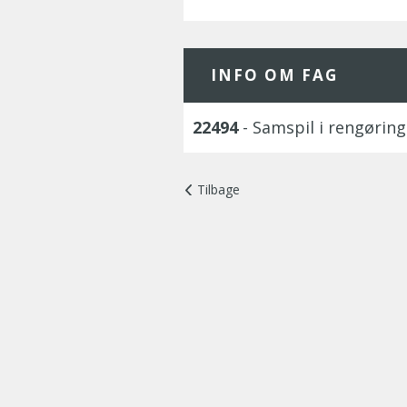
INFO OM FAG
22494
- Samspil i rengørin
Tilbage