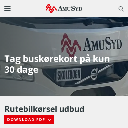
Toggle
navigation
Tag buskørekort på kun
30 dage
Rutebilkørsel udbud
DOWNLOAD PDF