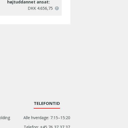
højtuddannet ansat:
DKK 4.656,75
TELEFONTID
olding
Alle hverdage: 7:15–15:20
Telefon: +45 76 37 37 37