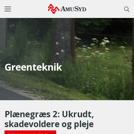
Toggle
navigation
Greenteknik
Plænegræs 2: Ukrudt,
skadevoldere og pleje