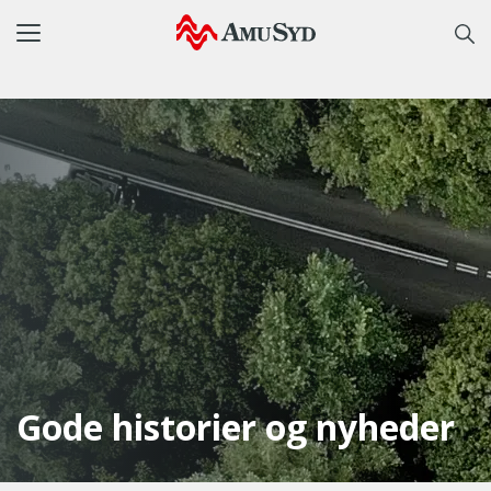
Toggle
navigation
Gode historier og nyheder