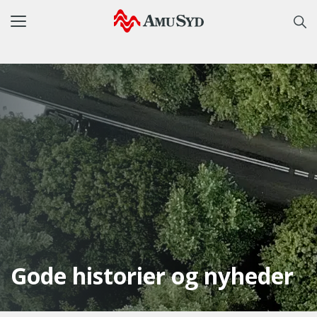
Toggle
navigation
Gode historier og nyheder