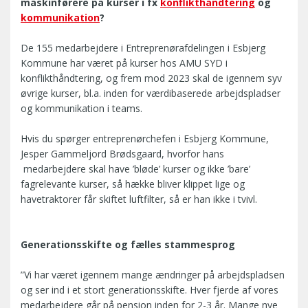
maskinførere på kurser i fx
konflikthåndtering
og
kommunikation
?
De 155 medarbejdere i Entreprenørafdelingen i Esbjerg
Kommune har været på kurser hos AMU SYD i
konflikthåndtering, og frem mod 2023 skal de igennem syv
øvrige kurser, bl.a. inden for værdibaserede arbejdspladser
og kommunikation i teams.
Hvis du spørger entreprenørchefen i Esbjerg Kommune,
Jesper Gammeljord Brødsgaard, hvorfor hans
medarbejdere skal have ’bløde’ kurser og ikke ’bare’
fagrelevante kurser, så hække bliver klippet lige og
havetraktorer får skiftet luftfilter, så er han ikke i tvivl.
Generationsskifte og fælles stammesprog
”Vi har været igennem mange ændringer på arbejdspladsen
og ser ind i et stort generationsskifte. Hver fjerde af vores
medarbejdere går på pension inden for 2-3 år. Mange nye