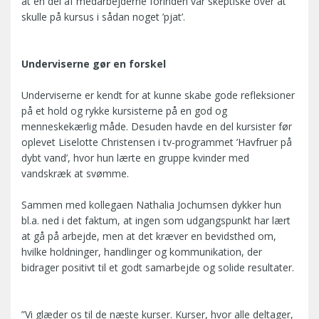
at en del af medarbejderne forinden var skeptiske over at
skulle på kursus i sådan noget ’pjat’.
Underviserne gør en forskel
Underviserne er kendt for at kunne skabe gode refleksioner
på et hold og rykke kursisterne på en god og
menneskekærlig måde. Desuden havde en del kursister før
oplevet Liselotte Christensen i tv-programmet ’Havfruer på
dybt vand’, hvor hun lærte en gruppe kvinder med
vandskræk at svømme.
Sammen med kollegaen Nathalia Jochumsen dykker hun
bl.a. ned i det faktum, at ingen som udgangspunkt har lært
at gå på arbejde, men at det kræver en bevidsthed om,
hvilke holdninger, handlinger og kommunikation, der
bidrager positivt til et godt samarbejde og solide resultater.
”Vi glæder os til de næste kurser. Kurser, hvor alle deltager,