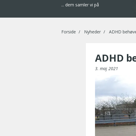
... dem samler vi på
Forside
Nyheder
ADHD behøver
ADHD be
3. maj 2021