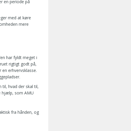
er en periode på
eger med at køre
irksomheden mere
’en har fyldt meget i
et rigtigt godt på,
r en erhvervsklasse.
ggepladser.
il, hvad der skal til,
ige hjælp, som AMU
aktisk fra hånden, og