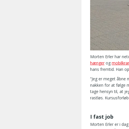
Morten Erler har ne
hænger
og
mobilkra
hans fremtid. Han opf
”Jeg er meget åbne me
nakken for at følge m
tage hensyn til, at 
rastløs. Kursusforløb
I fast job
Morten Erler er i dag