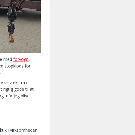
øre med
forvogn
,
en stopklods for
.
g selv ekstra i
rigtig gode til at
, når jeg bliver
aktik i virksomheden