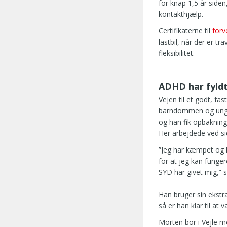
for knap 1,5 år side
kontakthjælp.
Certifikaterne til
forv
lastbil, når der er t
fleksibilitet.
ADHD har fyld
Vejen til et godt, fa
barndommen og ungdo
og han fik opbakning 
Her arbejdede ved si
”Jeg har kæmpet og læ
for at jeg kan funge
SYD har givet mig,” s
Han bruger sin ekstr
så er han klar til at
Morten bor i Vejle m