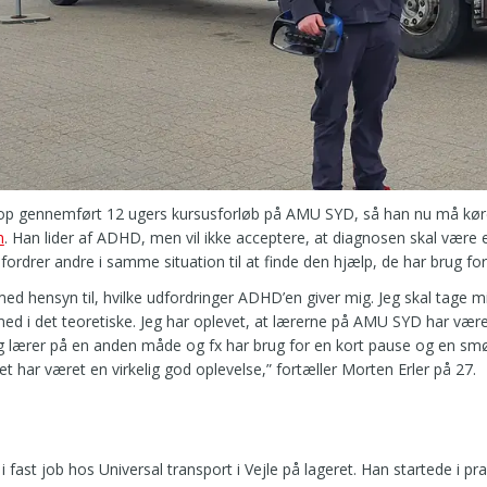
top gennemført 12 ugers kursusforløb på AMU SYD, så han nu må k
n
. Han lider af ADHD, men vil ikke acceptere, at diagnosen skal være 
ordrer andre i samme situation til at finde den hjælp, de har brug for
d hensyn til, hvilke udfordringer ADHD’en giver mig. Jeg skal tage mi
ed i det teoretiske. Jeg har oplevet, at lærerne på AMU SYD har været 
jeg lærer på en anden måde og fx har brug for en kort pause og en smøg
et har været en virkelig god oplevelse,” fortæller Morten Erler på 27.
 i fast job hos Universal transport i Vejle på lageret. Han startede i pr