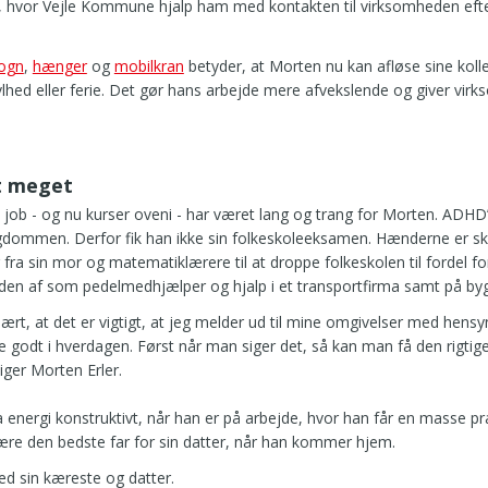
n, hvor Vejle Kommune hjalp ham med kontakten til virksomheden eft
ogn
,
hænger
og
mobilkran
betyder, at Morten nu kan afløse sine koll
ravlhed eller ferie. Det gør hans arbejde mere afvekslende og giver v
t meget
st job - og nu kurser oveni - har været lang og trang for Morten. ADHD
mmen. Derfor fik han ikke sin folkeskoleeksamen. Hænderne er skru
fra sin mor og matematiklærere til at droppe folkeskolen til fordel fo
den af som pedelmedhjælper og hjalp i et transportfirma samt på by
rt, at det er vigtigt, at jeg melder ud til mine omgivelser med hensyn t
re godt i hverdagen. Først når man siger det, så kan man få den rigt
iger Morten Erler.
a energi konstruktivt, når han er på arbejde, hvor han får en masse pr
 være den bedste far for sin datter, når han kommer hjem.
ed sin kæreste og datter.