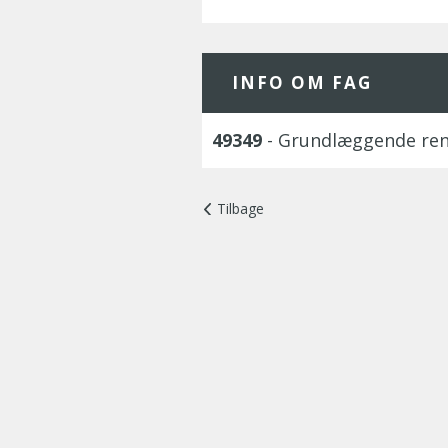
INFO OM FAG
49349
- Grundlæggende ren
Tilbage