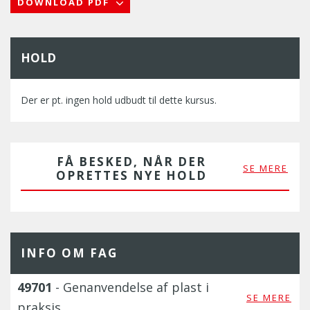
DOWNLOAD PDF
HOLD
Der er pt. ingen hold udbudt til dette kursus.
FÅ BESKED, NÅR DER
SE MERE
OPRETTES NYE HOLD
INFO OM FAG
49701
- Genanvendelse af plast i
SE MERE
praksis