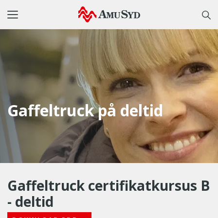
Toggle
navigation
Gaffeltruck på deltid
Gaffeltruck certifikatkursus B
- deltid