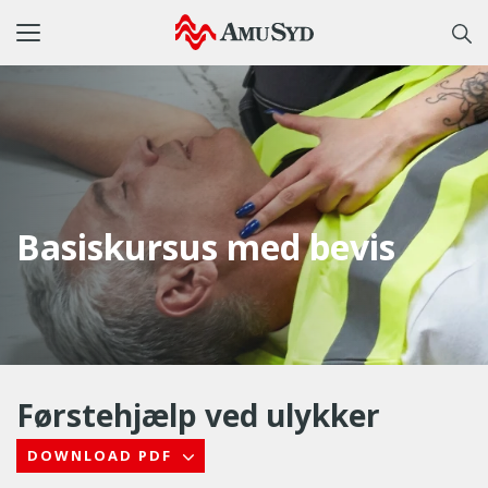
Toggle
navigation
Basiskursus med bevis
Førstehjælp ved ulykker
DOWNLOAD PDF