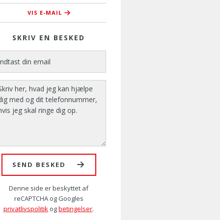
VIS E-MAIL
pes@amusyd.dk
SKRIV EN BESKED
SEND BESKED
Denne side er beskyttet af
reCAPTCHA og Googles
privatlivspolitik
og
betingelser
.