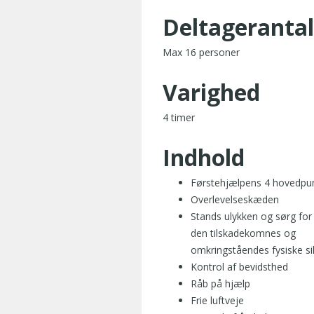
Deltagerantal
Max 16 personer
Varighed
4 timer
Indhold
Førstehjælpens 4 hovedpu
Overlevelseskæden
Stands ulykken og sørg for
den tilskadekomnes og
omkringståendes fysiske s
Kontrol af bevidsthed
Råb på hjælp
Frie luftveje