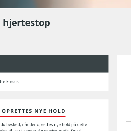
 hjertestop
tte kursus.
R OPRETTES NYE HOLD
 du besked, når der oprettes nye hold på dette
lse til, at vi sender dig service-mails. Du vil