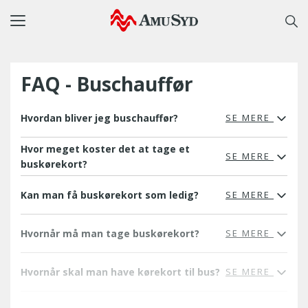
Toggle
navigation
FAQ - Buschauffør
Hvordan bliver jeg buschauffør?
SE MERE
Hvor meget koster det at tage et
SE MERE
buskørekort?
Kan man få buskørekort som ledig?
SE MERE
Hvornår må man tage buskørekort?
SE MERE
Hvornår skal man have kørekort til bus?
SE MERE