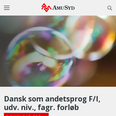
Toggle
navigation
Dansk som andetsprog F/I,
udv. niv., fagr. forløb