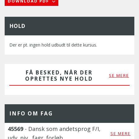
DOWNLOAD PDF
HOLD
Der er pt. ingen hold udbudt til dette kursus.
FÅ BESKED, NÅR DER
SE MERE
OPRETTES NYE HOLD
INFO OM FAG
45569
- Dansk som andetsprog F/I,
SE MERE
udv. niv., fagr. forløb