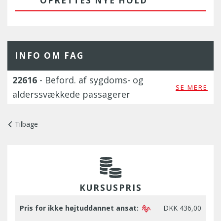
OPRETTES NYE HOLD
INFO OM FAG
22616
- Beford. af sygdoms- og
SE MERE
alderssvækkede passagerer
Tilbage
KURSUSPRIS
Pris for ikke højtuddannet ansat:
DKK 436,00