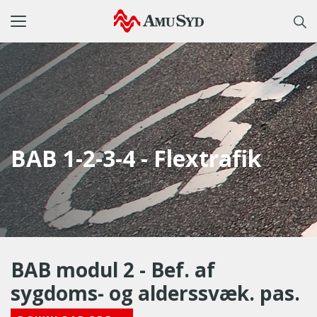
Toggle
navigation
BAB 1-2-3-4 - Flextrafik
BAB modul 2 - Bef. af
sygdoms- og alderssvæk. pas.