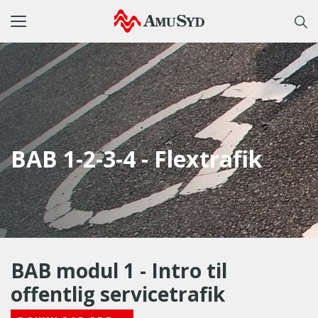
Toggle
navigation
BAB 1-2-3-4 - Flextrafik
BAB modul 1 - Intro til
offentlig servicetrafik