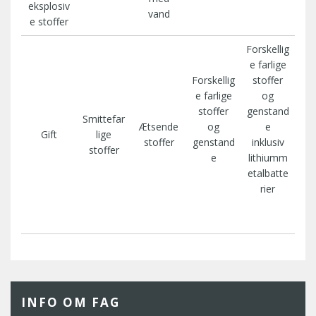
eksplosiv
vand
e stoffer
Forskellig
e farlige
Forskellig
stoffer
e farlige
og
stoffer
genstand
Smittefar
Ætsende
og
e
Gift
lige
stoffer
genstand
inklusiv
stoffer
e
lithiumm
etalbatte
rier
INFO OM FAG