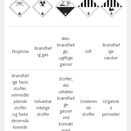
Ikke-
brandfarli
Brandfarl
Brandfarl
Eksplosiv
ge,
Gift
ige
ig gas
ugiftige
væsker
gasser
Brandfarl
Stoffer,
ige faste
der
stoffer,
udvikler
selvnedbr
brandfarli
ydende
Selvantæ
Oxideren
Organisk
ge
stoffer
ndelige
de
e
gasser
og faste
stoffer
stoffer
peroxider
ved
desensibi
kontakt
liserede
med