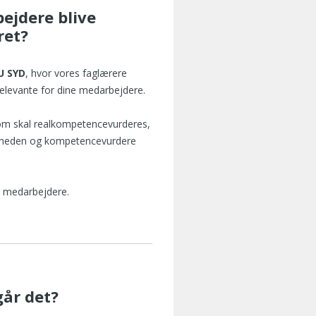
ejdere blive
ret?
U SYD
, hvor vores faglærere
elevante for dine medarbejdere.
som skal realkompetencevurderes,
somheden og kompetencevurdere
e medarbejdere.
år det?