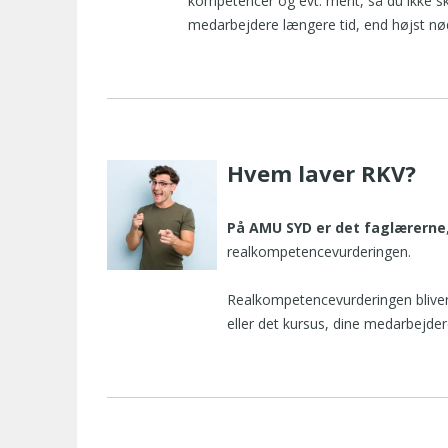
kompetencer og evt. merit, så du ikke s
medarbejdere længere tid, end højst nø
Hvem laver RKV?
På AMU SYD er det faglærerne
realkompetencevurderingen.
Realkompetencevurderingen bliver 
eller det kursus, dine medarbejder