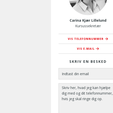
Carina Kjær Lillelund
Kursussekretær
VIS TELEFONNUMMER
76 37 37 44
VIS E-MAIL
ckl@amusyd
SKRIV EN BESKED