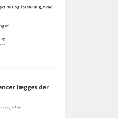
ppet ”
Vis og fortæl mig, hvad
ng af
 og
ser.
encer lægges der
i spil, både