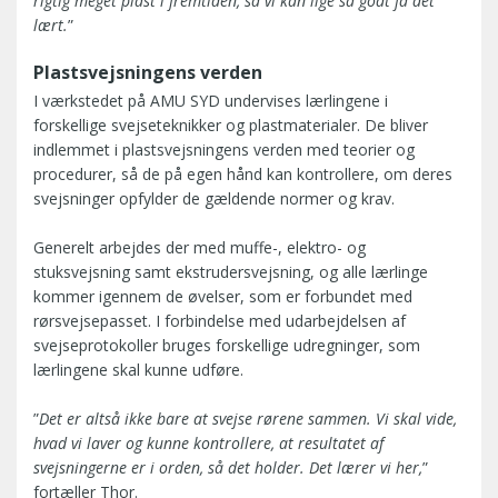
rigtig meget plast i fremtiden, så vi kan lige så godt få det
lært.
”
Plastsvejsningens verden
I værkstedet på AMU SYD undervises lærlingene i
forskellige svejseteknikker og plastmaterialer. De bliver
indlemmet i plastsvejsningens verden med teorier og
procedurer, så de på egen hånd kan kontrollere, om deres
svejsninger opfylder de gældende normer og krav.
Generelt arbejdes der med muffe-, elektro- og
stuksvejsning samt ekstrudersvejsning, og alle lærlinge
kommer igennem de øvelser, som er forbundet med
rørsvejsepasset. I forbindelse med udarbejdelsen af
svejseprotokoller bruges forskellige udregninger, som
lærlingene skal kunne udføre.
”
Det er altså ikke bare at svejse rørene sammen. Vi skal vide,
hvad vi laver og kunne kontrollere, at resultatet af
svejsningerne er i orden, så det holder. Det lærer vi her,
”
fortæller Thor.