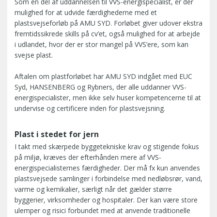
Som en del af uddannelsen til VVS-energispecialist, er der
mulighed for at udvide færdighederne med et
plastsvejseforløb på AMU SYD. Forløbet giver udover ekstra
fremtidssikrede skills på cv’et, også mulighed for at arbejde
i udlandet, hvor der er stor mangel på VVS’ere, som kan
svejse plast.
Aftalen om plastforløbet har AMU SYD indgået med EUC
Syd, HANSENBERG og Rybners, der alle uddanner VVS-
energispecialister, men ikke selv huser kompetencerne til at
undervise og certificere inden for plastsvejsning.
Plast i stedet for jern
I takt med skærpede byggetekniske krav og stigende fokus
på miljø, kræves der efterhånden mere af VVS-
energispecialisternes færdigheder. Der må fx kun anvendes
plastsvejsede samlinger i forbindelse med nedløbsrør, vand,
varme og kemikalier, særligt når det gælder større
byggerier, virksomheder og hospitaler. Der kan være store
ulemper og risici forbundet med at anvende traditionelle