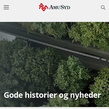
Toggle
navigation
Gode historier og nyheder