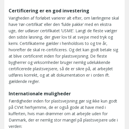
Certificering er en god investering
Varigheden af forløbet varierer alt efter, om lærlingene skal
have ’rør-certifikat’ eller den ’fulde pakke’ med en ekstra
uge, der udløser certifikatet ’USME’. Langt de fleste vælger
den sidste løsning, der giver lov til at svejse med tryk og
kemi. Certifikaterne gælder i henholdsvis to og tre år,
hvorefter de skal re-certificeres. Og det kan godt betale sig
at blive certificeret inden for plastsvejsning. De fleste
bygherrer og virksomheder bruger nemlig udelukkende
certificerede plastsvejsere, så de er sikre på, at arbejdet
udføres korrekt, og at alt dokumentation er i orden ift.
gældende regler.
Internationale muligheder
Færdigheder inden for plastsvejsning gør sig ikke kun godt
på CV’et herhjemme, de er også gode at have med i
kufferten, hvis man drømmer om at arbejde uden for
Danmark, der er nemlig stor mangel på plastsvejsere ude i
verden: