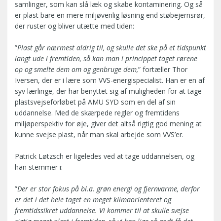
samlinger, som kan slå læk og skabe kontaminering. Og så
er plast bare en mere miljøvenlig løsning end støbejernsrør,
der ruster og bliver utætte med tiden:
”
Plast går nærmest aldrig til, og skulle det ske på et tidspunkt
langt ude i fremtiden, så kan man i princippet taget rørene
op og smelte dem om og genbruge dem,
” fortæller Thor
Iversen, der er i lære som VVS-energispecialist. Han er en af
syv lærlinge, der har benyttet sig af muligheden for at tage
plastsvejseforløbet på AMU SYD som en del af sin
uddannelse. Med de skærpede regler og fremtidens
miljøperspektiv for øje, giver det altså rigtig god mening at
kunne svejse plast, når man skal arbejde som VVS’er.
Patrick Løtzsch er ligeledes ved at tage uddannelsen, og
han stemmer i:
”
Der er stor fokus på bl.a. grøn energi og fjernvarme, derfor
er det i det hele taget en meget klimaorienteret og
fremtidssikret uddannelse. Vi kommer til at skulle svejse