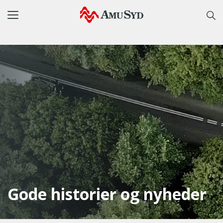
Toggle
navigation
Gode historier og nyheder