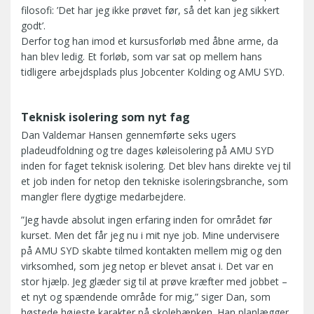
filosofi: ’Det har jeg ikke prøvet før, så det kan jeg sikkert
godt’.
Derfor tog han imod et kursusforløb med åbne arme, da
han blev ledig. Et forløb, som var sat op mellem hans
tidligere arbejdsplads plus Jobcenter Kolding og AMU SYD.
Teknisk isolering som nyt fag
Dan Valdemar Hansen gennemførte seks ugers
pladeudfoldning og tre dages køleisolering på AMU SYD
inden for faget teknisk isolering. Det blev hans direkte vej til
et job inden for netop den tekniske isoleringsbranche, som
mangler flere dygtige medarbejdere.
”Jeg havde absolut ingen erfaring inden for området før
kurset. Men det får jeg nu i mit nye job. Mine undervisere
på AMU SYD skabte tilmed kontakten mellem mig og den
virksomhed, som jeg netop er blevet ansat i. Det var en
stor hjælp. Jeg glæder sig til at prøve kræfter med jobbet –
et nyt og spændende område for mig,” siger Dan, som
høstede højeste karakter på skolebænken. Han planlægger