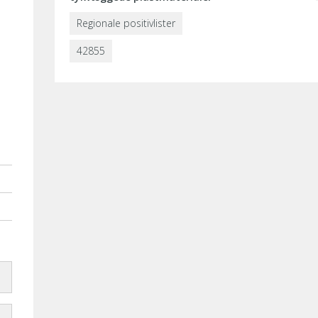
Regionale positivlister
42855
.dk