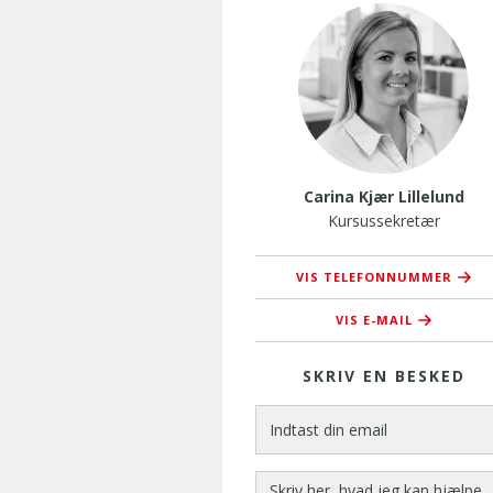
Carina Kjær Lillelund
Kursussekretær
VIS TELEFONNUMMER
76 37 37 44
VIS E-MAIL
ckl@amusyd
SKRIV EN BESKED