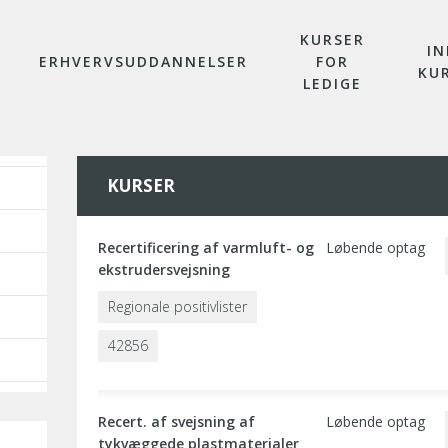
KURSER
IN
ERHVERVSUDDANNELSER
FOR
KU
LEDIGE
KURSER
Recertificering af varmluft- og
Løbende optag
ekstrudersvejsning
Regionale positivlister
42856
Recert. af svejsning af
Løbende optag
tykvæggede plastmaterialer