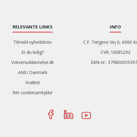
side
med
alle
aktuelle
RELEVANTE LINKS
INFO
kurser,
samt
filtrerer
Tilmeld nyhedsbrev
C.F. Tietgens Vej 6, 6000 K
disse
Er du ledig?
CVR: 10085292
kurser
efter
Voksenuddannelse.dk
EAN-nr.: 57980005539
ud
AMU Danmark
fra
det/de
Kvalitet
søgte
Ret cookiesamtykke
ord.