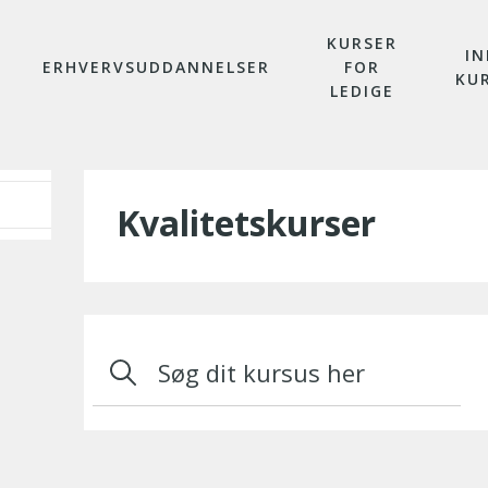
KURSER
IN
ERHVERVSUDDANNELSER
FOR
KU
LEDIGE
Kvalitetskurser
Søgning
i
dette
filter
omdirigerer
til
en