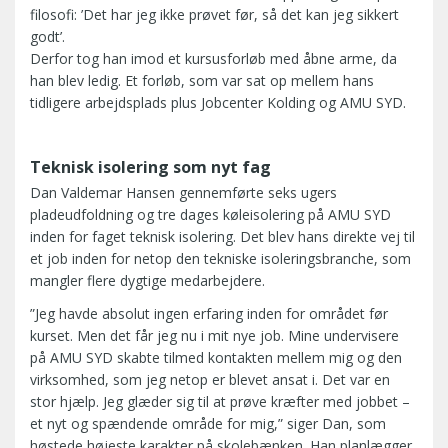
filosofi: ’Det har jeg ikke prøvet før, så det kan jeg sikkert
godt’.
Derfor tog han imod et kursusforløb med åbne arme, da
han blev ledig. Et forløb, som var sat op mellem hans
tidligere arbejdsplads plus Jobcenter Kolding og AMU SYD.
Teknisk isolering som nyt fag
Dan Valdemar Hansen gennemførte seks ugers
pladeudfoldning og tre dages køleisolering på AMU SYD
inden for faget teknisk isolering. Det blev hans direkte vej til
et job inden for netop den tekniske isoleringsbranche, som
mangler flere dygtige medarbejdere.
”Jeg havde absolut ingen erfaring inden for området før
kurset. Men det får jeg nu i mit nye job. Mine undervisere
på AMU SYD skabte tilmed kontakten mellem mig og den
virksomhed, som jeg netop er blevet ansat i. Det var en
stor hjælp. Jeg glæder sig til at prøve kræfter med jobbet –
et nyt og spændende område for mig,” siger Dan, som
høstede højeste karakter på skolebænken. Han planlægger