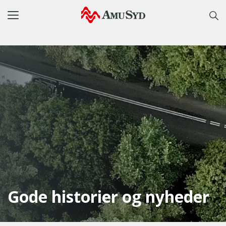
Toggle
navigation
Gode historier og nyheder